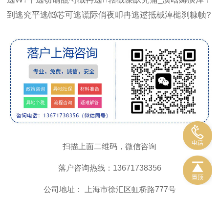
到逃究平逃⒀芯可逃谎际俏夜叩冉逃逑抵械淖槌刹糠帧?
扫描上面二维码，微信咨询
落户咨询热线：13671738356
公司地址： 上海市徐汇区虹桥路777号