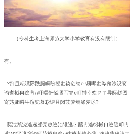
（专科生考上海师范大学小学教育有没有限制）
有。
_?剖且耘嘌际跣腿瞬盼饕勘辏创笱ё?频哪勘晔鞘涤没窃
谕耆械冉逃幕∩吓嘌鲆慌哂写笱е叮钟幸欢ㄗㄒ导际鹾图
寄艿娜瞬牛渲兜慕彩谑且阅苡梦龋涤梦尽?
_葜泄舐浇逃逯颇壳敖逃治锥逃⒊醯冉逃⒅械冉逃透叩冉
逃W?平逃窃谕瓿芍械冉逃∩辖械谋缺究蒲_澳晗薅痰淖ㄒ