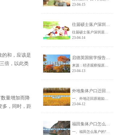
23-04-15
往届硕士落户深圳居住证入户条件
往届硕士落户深圳居住证入户条件深圳是一座宜居的城市，也是一座敬老爱老的城市。......
23-04-14
数的和，应该是
启德英国留学报告：三成以上留英学生考虑申请第二硕士
三倍，以此类
来源：经济观察报原标题：启德英国留学报告：三成以上留英学生考虑申请第二硕士经......
23-04-13
外地集体户口迁回原籍如何办理？
市数量增加而降
一、外地迁回原籍如何办理?从原籍所在地派出开出同意迁入的准迁证，凭此准迁证即......
23-04-12
变多，同时，距
福田集体户口怎么落户的？
一、福田怎么落户的?(一)集体户口是农转非的，不能回原籍，若是想要办理落户，......