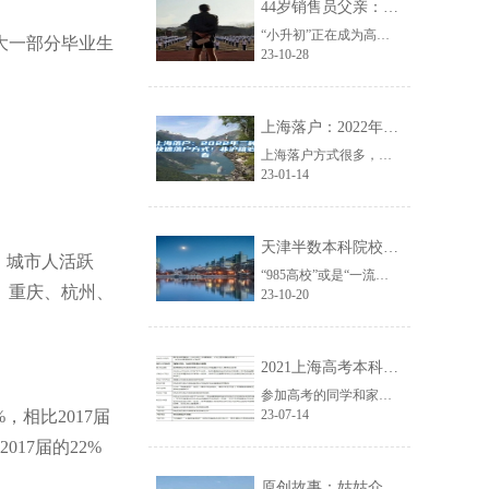
44岁销售员父亲：为了儿子考高中，我重上6年学，拿到本科文凭
“小升初”正在成为高考的前哨战。身处一线城市的家长们，倾尽所能为孩子谋划，将......
大一部分毕业生
23-10-28
上海落户：2022年三种快速落户方式！非沪籍必看
上海落户方式很多，不同方式条件和要求不一，年限也不一样，最长的可以长达10年......
23-01-14
天津半数本科院校“一把手”出自同一所“985”高校！
、城市人活跃
“985高校”或是“一流大学”无疑是优质高教资源，当地能够有一所“985高校......
、重庆、杭州、
23-10-20
2021上海高考本科各批次录取控制分数线公布！查分方式戳→
参加高考的同学和家长们注意了~市教育考试院发布本市普通高等学校秋季招生本科各......
相比2017届
23-07-14
17届的22%
原创故事：姑姑介绍的北大博士，看上了普通本科毕业的我单纯可爱