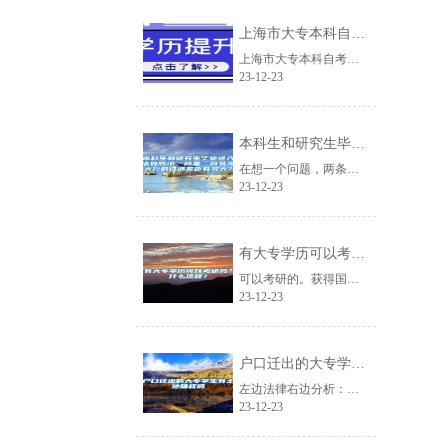
上海市大专本科自考体验课2022已更新(今日／流程)
上海市大专本科自考体验课2022已更新(今日/流程)fKgmtj北京百聪教育......
23-12-23
本科生和研究生毕业进入诸如腾讯、阿里、网易等大厂的待遇差距有多大？
在想一个问题，两条道路:1.本科毕业入职，在时间线上看，三年相当于研究生毕业......
23-12-23
有大专学历可以考研吗？什么流程？
可以考研的。获得国家承认的高职高专毕业学历后满2年（从毕业后到录取当年9月1......
23-12-23
户口迁出的大专学生有土地确权吗
左边法律右边分析：户口迁出的大专学生是否有土地确权要分情况而定。如果仅是一个......
23-12-23