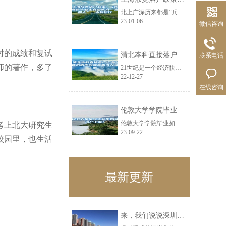
北上广深历来都是“兵家必争之地”，无论是考大学，还是考研，都是无数学子心目中......
23-01-06
微信咨询
时的成绩和复试
清北本科直接落户上海？背后的原因和真相引人深思
联系电话
师的著作，多了
21世纪是一个经济快速发展的时代，而经济的发展自然是离不开人才的培养。随着各......
22-12-27
在线咨询
伦敦大学学院毕业生如何落户上海？
伦敦大学学院毕业如何落户上海？按照上海最新落户政策，排名1-50名高校毕业留......
考上北大研究生
23-09-22
校园里，也生活
最新更新
来，我们说说深圳集体户口辞职迁到人才市场问题解决之道！