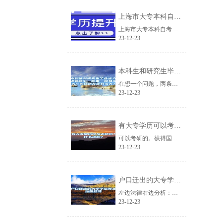
上海市大专本科自考体验课2022已更新(今日／流程)
上海市大专本科自考体验课2022已更新(今日/流程)fKgmtj北京百聪教育......
23-12-23
本科生和研究生毕业进入诸如腾讯、阿里、网易等大厂的待遇差距有多大？
在想一个问题，两条道路:1.本科毕业入职，在时间线上看，三年相当于研究生毕业......
23-12-23
有大专学历可以考研吗？什么流程？
可以考研的。获得国家承认的高职高专毕业学历后满2年（从毕业后到录取当年9月1......
23-12-23
户口迁出的大专学生有土地确权吗
左边法律右边分析：户口迁出的大专学生是否有土地确权要分情况而定。如果仅是一个......
23-12-23