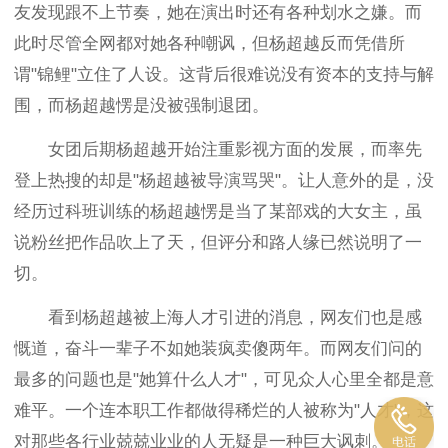
友发现跟不上节奏，她在演出时还有各种划水之嫌。而
此时尽管全网都对她各种嘲讽，但杨超越反而凭借所
谓"锦鲤"立住了人设。这背后很难说没有资本的支持与解
围，而杨超越愣是没被强制退团。
女团后期杨超越开始注重影视方面的发展，而率先
登上热搜的却是"杨超越被导演骂哭"。让人意外的是，没
经历过科班训练的杨超越愣是当了某部戏的大女主，虽
说粉丝把作品吹上了天，但评分和路人缘已然说明了一
切。
看到杨超越被上海人才引进的消息，网友们也是感
慨道，奋斗一辈子不如她装疯卖傻两年。而网友们问的
最多的问题也是"她算什么人才"，可见众人心里全都是意
难平。一个连本职工作都做得稀烂的人被称为"人才"，这
对那些各行业兢兢业业的人无疑是一种巨大讽刺。