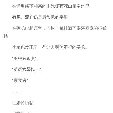
在深圳线下相亲的主战场
莲花山
相亲角里
有房
、
深户
仍是最常见的字眼
在莲花山相亲角，连树上都挂满了密密麻麻的征婚
帖
小编也发现了一些让人哭笑不得的要求。
“不得有狐臭”、
“英语
六级
以上”、
“
素食者
”
.......
征婚简历帖