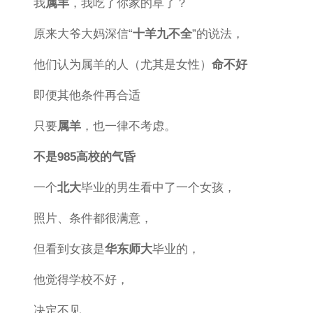
我
属羊
，我吃了你家的草了？
原来大爷大妈深信“
十羊九不全
”的说法，
他们认为属羊的人（尤其是女性）
命不好
即便其他条件再合适
只要
属羊
，也一律不考虑。
不是985高校的气昏
一个
北大
毕业的男生看中了一个女孩，
照片、条件都很满意，
但看到女孩是
华东师大
毕业的，
他觉得学校不好，
决定不见。