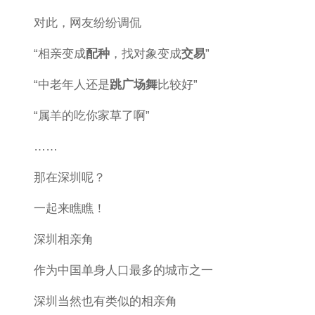
对此，网友纷纷调侃
“相亲变成
配种
，找对象变成
交易
”
“中老年人还是
跳广场舞
比较好”
“属羊的吃你家草了啊”
……
那在深圳呢？
一起来瞧瞧！
深圳相亲角
作为中国单身人口最多的城市之一
深圳当然也有类似的相亲角