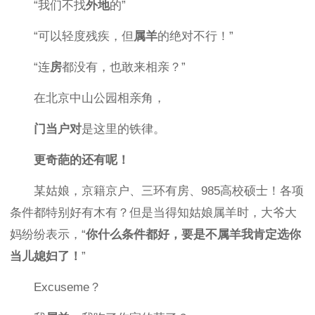
“我们不找
外地
的”
“可以轻度残疾，但
属羊
的绝对不行！”
“连
房
都没有，也敢来相亲？”
在北京中山公园相亲角，
门当户对
是这里的铁律。
更奇葩的还有呢！
某姑娘，京籍京户、三环有房、985高校硕士！各项
条件都特别好有木有？但是当得知姑娘属羊时，大爷大
妈纷纷表示，“
你什么条件都好，要是不属羊我肯定选你
当儿媳妇了！
”
Excuseme？