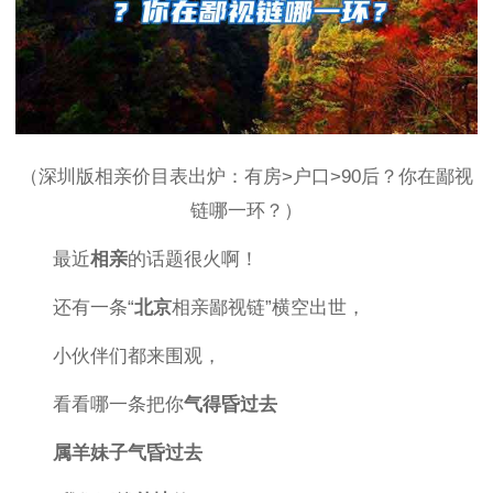
（深圳版相亲价目表出炉：有房>户口>90后？你在鄙视
链哪一环？）
最近
相亲
的话题很火啊！
还有一条“
北京
相亲鄙视链”横空出世，
小伙伴们都来围观，
看看哪一条把你
气得昏
过去
属羊妹子气昏过去