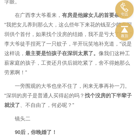
字眼。
在广西李大爷看来，
有房是他嫁女儿的首要条件
。
“我把女儿养到那么大，这么些年下来花的钱至少能在深
圳供个首付，如果找个没房的结婚，我不是亏大了吗？”
李大爷徒手捏死了一只蚊子，半开玩笑地补充道，“说是
这样说，
最主要是怕孩子在深圳太累了。
像我们这种工
薪家庭的孩子，工资还月供后就吃紧了，舍不得她那么
劳累啊！”
一旁围观的大爷也坐不住了，闲来无事再补一刀。
“深圳的房子是普通人买得起的吗？
找个没房的下半辈子
就没了
、不自由了，何必呢？”
镜头二
90后，你晚婚了！