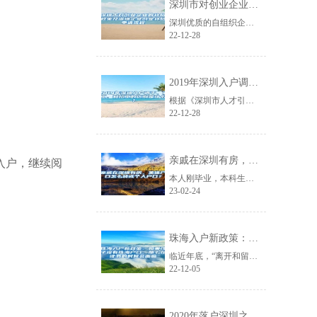
深圳市对创业企业的补贴政策及深圳企业创业补贴申请流程
深圳优质的自组织企业自然环境吸引了大量创业者在深圳开办自组织企业。仅仅依靠自......
22-12-28
2019年深圳入户调干、调工、和招工的区别是什么？
根据《深圳市人才引进实施办法》(深人社规〔2016〕22号)相关规定，有人事......
22-12-28
亲戚在深圳有房，集体户口怎么转成个人户口？
入户，继续阅
本人刚毕业，本科生，根据人才政策入深圳人才市场集体户口。想知道深圳集体户口怎......
23-02-24
珠海入户新政策：如果孩子没有珠海户口，那么在读书的时候会面临
临近年底，“离开和留下”的话题又被提起。很多朋友说，每次回老家过年，都能明显......
22-12-05
2020年落户深圳之后，哪些证件需要更换？