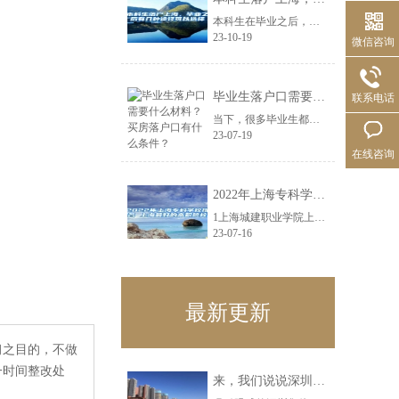
本科生在毕业之后，有三条路可以选择：?考研、留学和工作?而这三条路?你都有机......
23-10-19
微信咨询
毕业生落户口需要什么材料？买房落户口有什么条件？
联系电话
当下，很多毕业生都想要在所在读书的城市里扎下根来，等找到了合适的工作，然后就......
23-07-19
在线咨询
2022年上海专科学校排名 上海最好的高职院校
1上海城建职业学院上海公办2452上海东海职业技术学院上海民办2423上海行......
23-07-16
最新更新
习之目的，不做
一时间整改处
来，我们说说深圳集体户口辞职迁到人才市场问题解决之道！