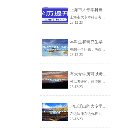
上海市大专本科自考体验课2022已更新(今日／流程)
上海市大专本科自考体验课2022已更新(今日/流程)fKgmtj北京百聪教育......
23-12-23
本科生和研究生毕业进入诸如腾讯、阿里、网易等大厂的待遇差距有多大？
在想一个问题，两条道路:1.本科毕业入职，在时间线上看，三年相当于研究生毕业......
23-12-23
有大专学历可以考研吗？什么流程？
可以考研的。获得国家承认的高职高专毕业学历后满2年（从毕业后到录取当年9月1......
23-12-23
户口迁出的大专学生有土地确权吗
左边法律右边分析：户口迁出的大专学生是否有土地确权要分情况而定。如果仅是一个......
23-12-23