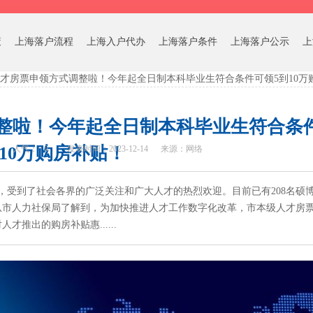
策
上海落户流程
上海入户代办
上海落户条件
上海落户公示
上
才房票申领方式调整啦！今年起全日制本科毕业生符合条件可领5到10万
整啦！今年起全日制本科毕业生符合条件
10万购房补贴！
人气：
0
发表时间：2023-12-14
来源：网络
，受到了社会各界的广泛关注和广大人才的热烈欢迎。目前已有208名硕
者从市人力社保局了解到，为加快推进人才工作数字化改革，市本级人才房
推出的购房补贴惠......