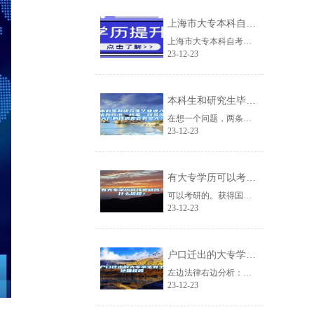
上海市大专本科自考体验课2022已更新(今日／流程)
上海市大专本科自考体验课2022已更新(今日/流程)fKgmtj北京百聪教育......
23-12-23
本科生和研究生毕业进入诸如腾讯、阿里、网易等大厂的待遇差距有多大？
在想一个问题，两条道路:1.本科毕业入职，在时间线上看，三年相当于研究生毕业......
23-12-23
有大专学历可以考研吗？什么流程？
可以考研的。获得国家承认的高职高专毕业学历后满2年（从毕业后到录取当年9月1......
23-12-23
户口迁出的大专学生有土地确权吗
左边法律右边分析：户口迁出的大专学生是否有土地确权要分情况而定。如果仅是一个......
23-12-23