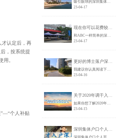
吸引眼球的深圳集体户口辞职迁到人才市场信息非常多，但对你来说没什么用，接下来......
23-04-17
现在你可以花费较少的努力获得深圳研究生落户政策？
和ABC一样简单的深圳研究生落户政策资讯，在网络上越来越少了，如果你刚好遇到......
23-04-17
人才认定后，再
定后，按系统提
使用。
更好的博士落户深圳的条件应对方法！
我建议你认真阅读下面的文章，分享的博士落户深圳的条件信息很可能网络上从来没有......
23-04-16
关于2020年调干入户深圳你所不知道的事！
如果你想了解2020年调干入户深圳的信息，那么关于2020年调干入户深圳你所......
23-04-15
领”—“个人补贴
深圳集体户口个人页,毕业生落户深圳
深圳集体户口个人页,生落户深圳你怎样看待深圳这座城市？可去专栏“在深圳奋斗”......