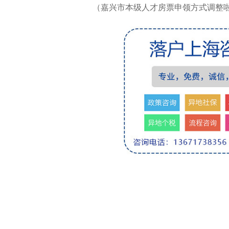
（嘉兴市本级人才房票申领方式调整啦