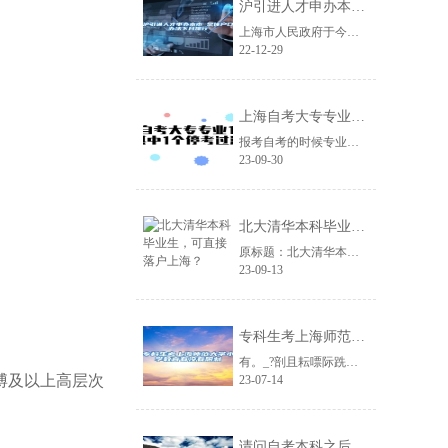
沪引进人才申办本市 常住户口办法下月施行
上海市人民政府于今年11月5日印发《上海市引进人才申办本市常住户口办法》将自......
22-12-29
上海自考大专专业19个 其中1个停考过渡
报考自考的时候专业的选择非常重要，一个适合自己的专业，会让自考更快地通过，而......
23-09-30
北大清华本科毕业生，可直接落户上海？
原标题：北大清华本科毕业生，可直接落户上海？导读deepreader近日，上......
23-09-13
专科生考上海师范大学小学教育有没有限制
有。_?剖且耘嘌际跣腿瞬盼饕勘辏创笱ё?频哪勘晔鞘涤没窃谕耆械冉逃幕∩吓嘌鲆......
博及以上高层次
23-07-14
请问自考本科之后考研是不是和全日制的研究生是同等学历的吗？